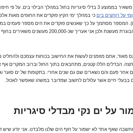
לצורך חישוב – אדם מעשן משאיר בממוצע 3 בדלי סיגריות בחול במהלך הבילוי בים
מי על רוחצים בים
כי במהלך ימי הקיץ פוקדים את החופים מאות אלפי
ם). המספר מסתמך על כך שאנשים פוקדים את הים מספר פעמים במה
גוגל כ-20% מהאוכלוסייה הבוגרת מעשנת ולכן אני אעריך שכ-
גס מאוד, אתם מוזמנים לעשות את החישוב בכוחות עצמכם ולהחליט
חצה. הבדלים הללו קטנים, מתחבאים בתוך החול וברוב המקרים אף 
 אחר פעם והם נשארים שם גם שנים אחרי. בתקופות של ים סוער ו
גם בבעלי חיים אשר עלולים לחשוב שמדובר במשהו שאפשר לאכול.
ור על ים נקי מבדלי סיגריות
חשבה שאף אחד לא ישמור על חוף הים שלנו מלבדנו. אני יודע שיש ד